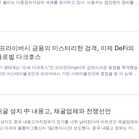
e)라고 불리는 다중접속가상의 세계를 묘사하고 있다. 사용자는 접안렌즈 장비를 
습을 볼 수 있다. 컴퓨터가 그린 가상의 세계에 있다. 그 속에서 등불이 휘황찬
의 사람들이 센트럴 거리를 누비고 있다. 메타 우주의 간선도로와 세계 규칙
 글로벌 멀티미디어 협의체”에서 제정한다. 개발자는 토지의 개발 허가증을 구
 후 자신의 구역에 작은 골목, 건물, 공원 및 각종 물리적 법칙에 어긋나는 것들
. 하지만 현재의 메타 우주는 혁신적 접근 방식이나 인프라 구축에서 아직 걸
과하다는 것을…
 프라이버시 금융의 미스터리한 검객, 이제 DeFi의
글로벌 다크호스
DeFi 생태계는 “슈퍼 다크호스”인 오리진(Origin)의 갑작스러운 등장을 목격했습
 기반 비스테이블코인과 프라이버시 기반 스테이블코인에 중점을 둔 이 눈에 띄
 최근 기본 풀 펀드에서 1억 달러를 돌파하며, 트럼프 토큰(TRUMP token)
만 달러에 이어 전 세계에서 두 번째로 큰 DeFi LP 프로젝트가 되었습니다.“오리
n Phenomenon)”은 전 세계 웹 3.0 커뮤니티를 휩쓸며 빠르게 화제를 모으고 있
 개발 궤적을 면밀히 분석한 결과, 오리진의 성공은 우연이 아니라 정밀한 전
탄력적인 시스템 설계, 체계적인 운영, 그리고 커뮤니티 중심의 따뜻한 분위기
채굴 성지 中 내몽고, 채굴업체와 전쟁선언
 확인했습니다. 1. 프라이버시 스테이블코인 + 알고리즘 모델:…
 성지인 중국 내몽고자치정부가 전기를 너무 낭비한다며 비트코인 채굴업체와
 미국의 블룸버그통신이 1일(현지시간) 보도했다. 중국 내몽고 정부는 지난
 통해 비트코인 채굴을 금지하고 오는 4월까지 모든 업체를 발본색원할 것이라