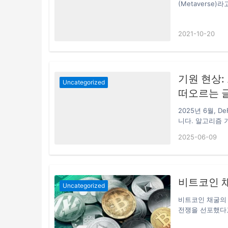
(Metavers
해 메타버스의 모
란하고 수백만명
2021-10-20
은 “컴퓨터 협회
입해야 한다. 그
을 만들 수 있다
음마 단계에 불
기원 현상:
Uncategorized
떠오르는 
2025년 6월, 
니다. 알고리즘
지 않는 프로젝트는
2025-06-09
의 2억 4,800
진 현상(Origi
습니다. 오리진의
략적 포지셔닝, 
비트코인 
의 결과라는 것을
Uncategorized
비트코인 채굴의
전쟁을 선포했다고
달 25일 관보를