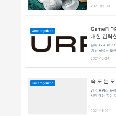
고 밝혔다. 내몽
2021-03-09
이다. 이에 따라
인건비도 싸 비
약 8%가 채굴되
로부터 질책을 
몽고 자치정부라
GameFi
Uncategorized
대한 간략
올해 Axie In
(GameFi)는
통해 금융 메커
2021-10-24
이 이윤을 남기는
내에서 아이템을 
에서 팔아 수익을 
화된 게임 아이템
속 도 는 모
나 게임을 통해 얻
Uncategorized
영국 프랑스 플랫폼
시작 에는 항상 두
하지 않도록 공관
프로젝트 를 홍보
2021-11-07
은 자체 토 큰 을