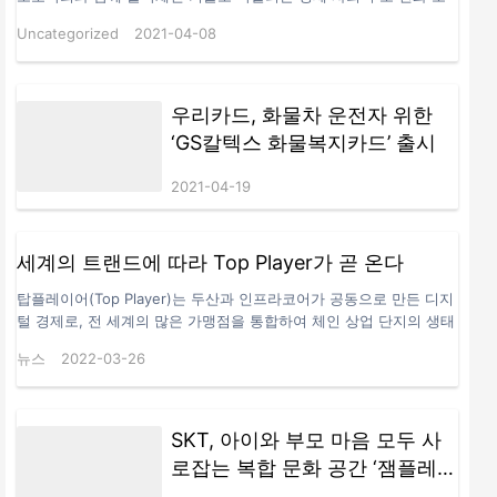
망을 위한 정책 컨퍼런스를 8일 개최했다고 밝혔다. 8일(목) 서울 한
Uncategorized
2021-04-08
국광고문화회관에서 개최된 “블록체인으로 혁신하는 디지털 경제”정
책 컨퍼런스에서 이원태 한국인터넷진흥원장이 개회사를 하고 있다.
사진/KISA▲ 8일(목) 서울 한국광고문화회관에서 개최된 “블록체인
으로 혁신하는 디지털 경제”정책 컨퍼런스에서 이원태 한국인터넷진
우리카드, 화물차 운전자 위한
흥원장이 개회사를 하고 있다. 사진/KISA 최근 급속한 비대면화에 따
‘GS칼텍스 화물복지카드’ 출시
라 다양한 융합기술 개발의 필요성이 증가하면서 데이터 신뢰성 보장
을 위해 블록체인이 주목받고 있다. 이에 KISA는 블록체인, 융합기술
2021-04-19
(탈중앙화 혁신금융 등)의 국내외 동향을 공유하고 발전방향을 모색
하기 위해 이번 행사를 마련했다. 컨퍼런스는 2개의 기조강연과 1개
의 사례발표, 2개의 발표세션(블록체인, 탈중앙화 혁신금융) 및 심층
세계의 트랜드에 따라 Top Player가 곧 온다
토론으로…
탑플레이어(Top Player)는 두산과 인프라코어가 공동으로 만든 디지
털 경제로, 전 세계의 많은 가맹점을 통합하여 체인 상업 단지의 생태
계를 만듭니다. TopPlayer는 2022년 3월 말에 출시될 예정이며 토큰
뉴스
2022-03-26
CCC가 동시에 상장될 예정입니다. 2020년 두산은 블록체인 산업 진
출을 선언하고 블록체인 산업에 대한 연구를 시작했습니다.두산은
2021년 10월 메타버스 인더스트리를 개발하고 기존 산업을 디지털화
하기 시작했다. CCC의 총 순환량은 355,345이며, ​​순환수축 메커니
SKT, 아이와 부모 마음 모두 사
즘을 적용하여 최종 일정유량은 50,000이다. CCC는 PancakeSwap
로잡는 복합 문화 공간 ‘잼플레이
을 출시할 계획입니다. PancakeSwap은 BSC 네트워크에 배치된 일
스(ZEM PLAYS)’ 오픈